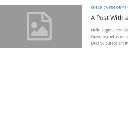
CHILD CATEGORY II
A Post With 
Nulla sagittis conva
Quisque metus enim,
Duis vulputate elit i