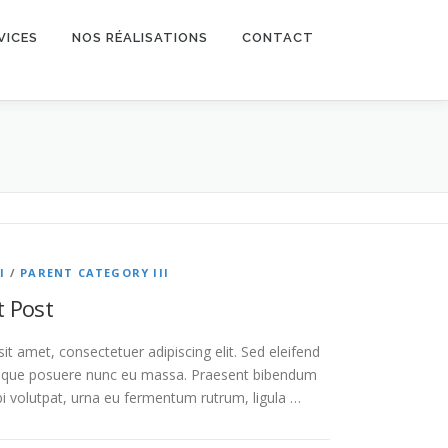
VICES
NOS RÉALISATIONS
CONTACT
I
/
PARENT CATEGORY III
t Post
t amet, consectetuer adipiscing elit. Sed eleifend
isque posuere nunc eu massa. Praesent bibendum
i volutpat, urna eu fermentum rutrum, ligula …