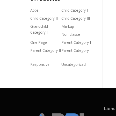
Apps
Child Category I
Child Category II
Child Category III
Grandchild
Markup
Category I
Non classé
One Page
Parent Category I
Parent Category II
Parent Category
III
Responsive
Uncategorized
Liens