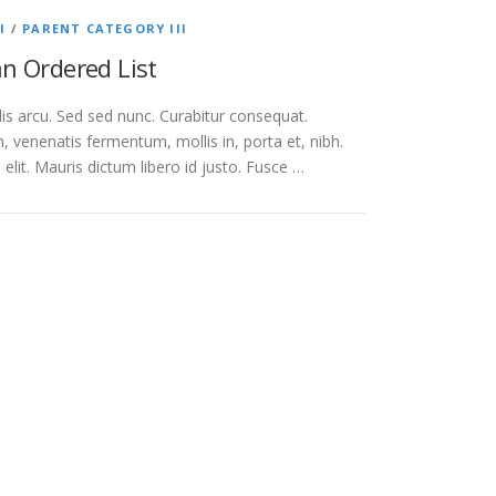
I
/
PARENT CATEGORY III
an Ordered List
llis arcu. Sed sed nunc. Curabitur consequat.
 venenatis fermentum, mollis in, porta et, nibh.
n elit. Mauris dictum libero id justo. Fusce …