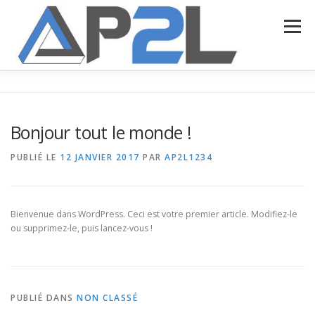
Aller
au
Menu
contenu
ACCUEIL
PRÉSENTATION
NOS SERVICES
Bonjour tout le monde !
NOS RÉALISATIONS
CONTACT
PUBLIÉ LE
12 JANVIER 2017
PAR
AP2L1234
Bienvenue dans WordPress. Ceci est votre premier article. Modifiez-le
ou supprimez-le, puis lancez-vous !
PUBLIÉ DANS
NON CLASSÉ