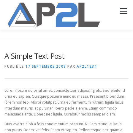
Aller
au
Menu
contenu
ACCUEIL
PRÉSENTATION
NOS SERVICES
A Simple Text Post
NOS RÉALISATIONS
CONTACT
PUBLIÉ LE
17 SEPTEMBRE 2008
PAR
AP2L1234
Lorem ipsum dolor sit amet, consectetuer adipiscing elit. Sed eleifend
urna eu sapien. Quisque posuere nunc eu massa. Praesent bibendum
lorem non leo. Morbi volutpat, urna eu fermentum rutrum, ligula lacus
interdum mauris, ac pulvinar libero pede a enim. Etiam commodo
malesuada ante. Donec nec ligula. Curabitur mollis semper diam.
Duis viverra nibh a felis condimentum pretium. Nullam tristique lacus
non purus. Donec vel felis. Etiam et sapien. Pellentesque nec quam a