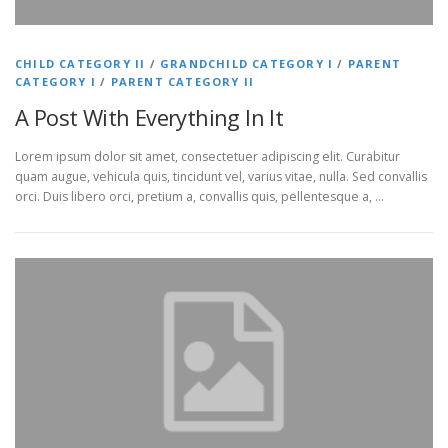
CHILD CATEGORY II
/
GRANDCHILD CATEGORY I
/
PARENT
CATEGORY I
/
PARENT CATEGORY II
A Post With Everything In It
Lorem ipsum dolor sit amet, consectetuer adipiscing elit. Curabitur
quam augue, vehicula quis, tincidunt vel, varius vitae, nulla. Sed convallis
orci. Duis libero orci, pretium a, convallis quis, pellentesque a, …