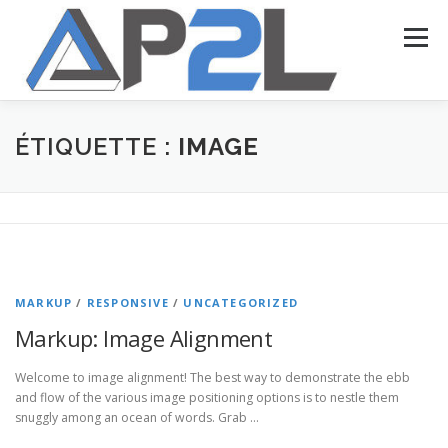
Aller
au
Menu
contenu
ACCUEIL
PRÉSENTATION
NOS SERVICES
ÉTIQUETTE :
IMAGE
NOS RÉALISATIONS
CONTACT
MARKUP
/
RESPONSIVE
/
UNCATEGORIZED
Markup: Image Alignment
Welcome to image alignment! The best way to demonstrate the ebb
and flow of the various image positioning options is to nestle them
snuggly among an ocean of words. Grab …